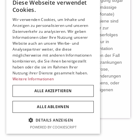
Implantation und die anschließende Versorgung sogar
Diese Webseite verwendet
während einer Behandlung möglich. Regelmässige
Cookies.
Nachuntersuchungen (alle drei bis sechs Monate)
Wir verwenden Cookies, um Inhalte und
sowie eine besonders sorgfältige Mundhygiene sind
Anzeigen zu personalisieren und unseren
die beiden Voraussetzungen, bei denen wir zur
Datenverkehr zu analysieren. Wir geben
Erreichung eines dauerhaften Behandlungserfolges
Informationen über Ihre Nutzung unserer
auf Ihre Unterstützung angewiesen sind. Nur in
Website auch an unsere Werbe- und
wenigen Ausnahmen muß von einer Implantation
Analysepartner weiter, die diese
möglicherweise mit anderen Informationen
abgesehen werden. Dies kann bei Patienten der Fall
kombinieren, die Sie ihnen bereitgestellt
sein, bei denen bestimmte Stoffwechselerkrankungen
haben oder die sie im Rahmen Ihrer
(z.B. nicht eingestellter Diabetes, Osteoporose,
Nutzung ihrer Dienste gesammelt haben.
Blutgerinnungsstörungen, krankhafte Veränderungen
Weitere Informationen
der Mundschleimhaut und des Kieferknochens, oder
eine allgemeine Schwächung der körper-eigenen
ALLE AKZEPTIEREN
Abwehr, z.B. durch Einnahme von
Cortisonpräparaten) vorliegen.
ALLE ABLEHNEN
DETAILS ANZEIGEN
POWERED BY COOKIESCRIPT