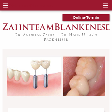
Zahnteam-Blankenese
Online-Termin
D
A
Z
D
H
U
R.
NDREAS
ANDER
R.
ANS-
LRICH
P
ACKHEISER