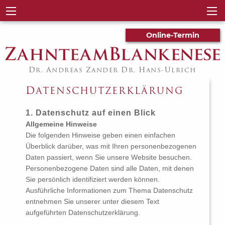
Zahnteam-Blankenese
Online-Termin
D
A
Z
D
H
U
R.
NDREAS
ANDER
R.
ANS-
LRICH
P
ACKHEISER
DATENSCHUTZERKLÄRUNG
1. Datenschutz auf einen Blick
Allgemeine Hinweise
Die folgenden Hinweise geben einen einfachen
Überblick darüber, was mit Ihren personenbezogenen
Daten passiert, wenn Sie unsere Website besuchen.
Personenbezogene Daten sind alle Daten, mit denen
Sie persönlich identifiziert werden können.
Ausführliche Informationen zum Thema Datenschutz
entnehmen Sie unserer unter diesem Text
aufgeführten Datenschutzerklärung.