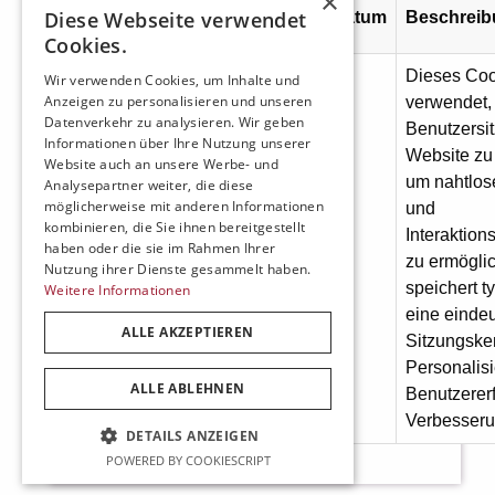
×
Anbieter /
Diese Webseite verwendet
Name
Ablaufdatum
Beschrei
Domäne
Cookies.
Dieses Coo
Wir verwenden Cookies, um Inhalte und
Anzeigen zu personalisieren und unseren
verwendet,
Datenverkehr zu analysieren. Wir geben
Benutzersit
Informationen über Ihre Nutzung unserer
Website zu 
Website auch an unsere Werbe- und
um nahtlos
Analysepartner weiter, die diese
möglicherweise mit anderen Informationen
und
kombinieren, die Sie ihnen bereitgestellt
www.zahnteam-
Interaktion
haben oder die sie im Rahmen Ihrer
user
1 Monat
blankenese.de
zu ermögli
Nutzung ihrer Dienste gesammelt haben.
speichert t
Weitere Informationen
eine einde
ALLE AKZEPTIEREN
Sitzungske
Personalis
ALLE ABLEHNEN
Benutzerer
Verbesser
DETAILS ANZEIGEN
POWERED BY COOKIESCRIPT